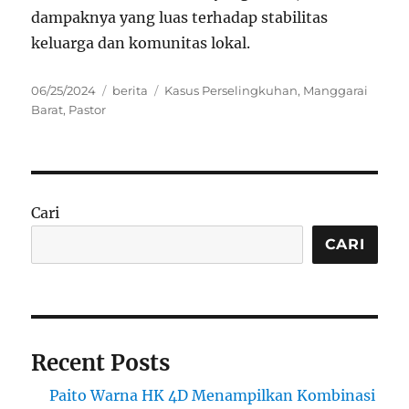
dampaknya yang luas terhadap stabilitas
keluarga dan komunitas lokal.
Posted
Categories
Tags
06/25/2024
berita
Kasus Perselingkuhan
,
Manggarai
on
Barat
,
Pastor
Cari
CARI
Recent Posts
Paito Warna HK 4D Menampilkan Kombinasi