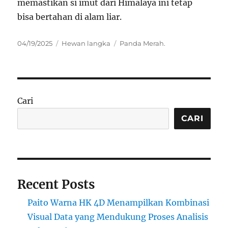
memastikan si imut dari Himalaya ini tetap
bisa bertahan di alam liar.
Posted
Categories
Tags
04/19/2025
Hewan langka
Panda Merah.
on
Cari
CARI
Recent Posts
Paito Warna HK 4D Menampilkan Kombinasi
Visual Data yang Mendukung Proses Analisis