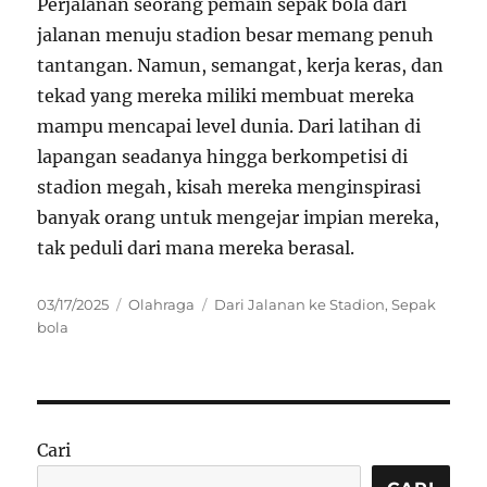
Perjalanan seorang pemain sepak bola dari
jalanan menuju stadion besar memang penuh
tantangan. Namun, semangat, kerja keras, dan
tekad yang mereka miliki membuat mereka
mampu mencapai level dunia. Dari latihan di
lapangan seadanya hingga berkompetisi di
stadion megah, kisah mereka menginspirasi
banyak orang untuk mengejar impian mereka,
tak peduli dari mana mereka berasal.
Posted
Categories
Tags
03/17/2025
Olahraga
Dari Jalanan ke Stadion
,
Sepak
on
bola
Cari