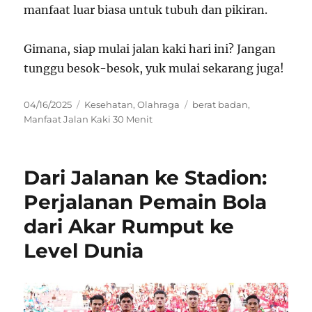
manfaat luar biasa untuk tubuh dan pikiran.
Gimana, siap mulai jalan kaki hari ini? Jangan
tunggu besok-besok, yuk mulai sekarang juga!
Posted
Categories
Tags
04/16/2025
Kesehatan
,
Olahraga
berat badan
,
on
Manfaat Jalan Kaki 30 Menit
Dari Jalanan ke Stadion:
Perjalanan Pemain Bola
dari Akar Rumput ke
Level Dunia