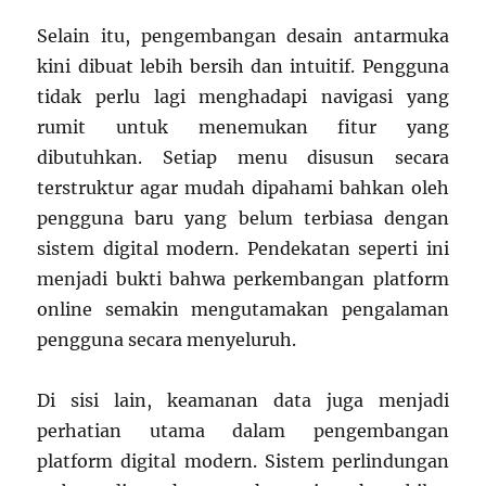
Selain itu, pengembangan desain antarmuka
kini dibuat lebih bersih dan intuitif. Pengguna
tidak perlu lagi menghadapi navigasi yang
rumit untuk menemukan fitur yang
dibutuhkan. Setiap menu disusun secara
terstruktur agar mudah dipahami bahkan oleh
pengguna baru yang belum terbiasa dengan
sistem digital modern. Pendekatan seperti ini
menjadi bukti bahwa perkembangan platform
online semakin mengutamakan pengalaman
pengguna secara menyeluruh.
Di sisi lain, keamanan data juga menjadi
perhatian utama dalam pengembangan
platform digital modern. Sistem perlindungan