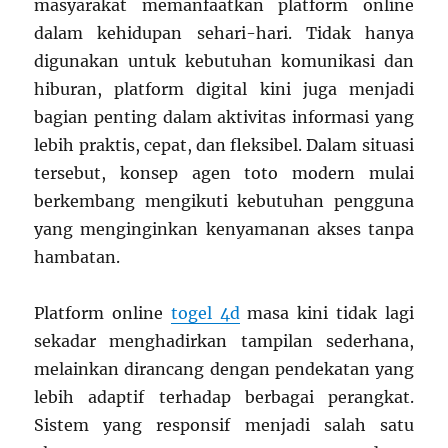
masyarakat memanfaatkan platform online
dalam kehidupan sehari-hari. Tidak hanya
digunakan untuk kebutuhan komunikasi dan
hiburan, platform digital kini juga menjadi
bagian penting dalam aktivitas informasi yang
lebih praktis, cepat, dan fleksibel. Dalam situasi
tersebut, konsep agen toto modern mulai
berkembang mengikuti kebutuhan pengguna
yang menginginkan kenyamanan akses tanpa
hambatan.
Platform online
togel 4d
masa kini tidak lagi
sekadar menghadirkan tampilan sederhana,
melainkan dirancang dengan pendekatan yang
lebih adaptif terhadap berbagai perangkat.
Sistem yang responsif menjadi salah satu