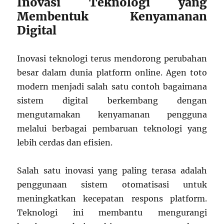
Inovasi Teknologi yang
Membentuk Kenyamanan
Digital
Inovasi teknologi terus mendorong perubahan
besar dalam dunia platform online. Agen toto
modern menjadi salah satu contoh bagaimana
sistem digital berkembang dengan
mengutamakan kenyamanan pengguna
melalui berbagai pembaruan teknologi yang
lebih cerdas dan efisien.
Salah satu inovasi yang paling terasa adalah
penggunaan sistem otomatisasi untuk
meningkatkan kecepatan respons platform.
Teknologi ini membantu mengurangi