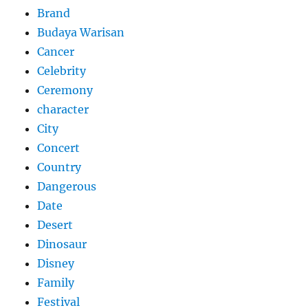
Brand
Budaya Warisan
Cancer
Celebrity
Ceremony
character
City
Concert
Country
Dangerous
Date
Desert
Dinosaur
Disney
Family
Festival