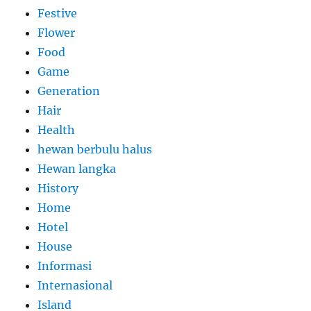
Festive
Flower
Food
Game
Generation
Hair
Health
hewan berbulu halus
Hewan langka
History
Home
Hotel
House
Informasi
Internasional
Island