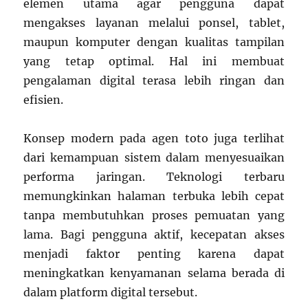
elemen utama agar pengguna dapat
mengakses layanan melalui ponsel, tablet,
maupun komputer dengan kualitas tampilan
yang tetap optimal. Hal ini membuat
pengalaman digital terasa lebih ringan dan
efisien.
Konsep modern pada agen toto juga terlihat
dari kemampuan sistem dalam menyesuaikan
performa jaringan. Teknologi terbaru
memungkinkan halaman terbuka lebih cepat
tanpa membutuhkan proses pemuatan yang
lama. Bagi pengguna aktif, kecepatan akses
menjadi faktor penting karena dapat
meningkatkan kenyamanan selama berada di
dalam platform digital tersebut.