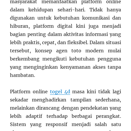
masyarakat memanfaatkan platform online
dalam kehidupan sehari-hari. Tidak hanya
digunakan untuk kebutuhan komunikasi dan
hiburan, platform digital kini juga menjadi
bagian penting dalam aktivitas informasi yang
lebih praktis, cepat, dan fleksibel. Dalam situasi
tersebut, konsep agen toto modern mulai
berkembang mengikuti kebutuhan pengguna
yang menginginkan kenyamanan akses tanpa
hambatan.
Platform online
togel 4d
masa kini tidak lagi
sekadar menghadirkan tampilan sederhana,
melainkan dirancang dengan pendekatan yang
lebih adaptif terhadap berbagai perangkat.
Sistem yang responsif menjadi salah satu