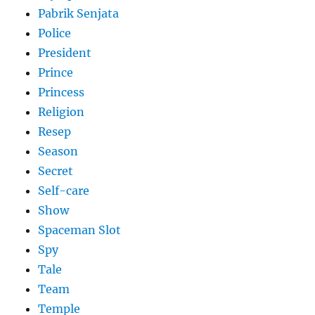
Pabrik Senjata
Police
President
Prince
Princess
Religion
Resep
Season
Secret
Self-care
Show
Spaceman Slot
Spy
Tale
Team
Temple