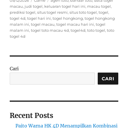
Posted
Categories
Tags
05/12/2026
Game
agen toto
,
bandar toto
,
data togel
on
macau
,
judi togel
,
keluaran togel hari ini
,
macau togel
,
prediksi togel
,
situs togel resmi
,
situs toto togel
,
togel
,
togel 4d
,
togel hari ini
,
togel hongkong
,
togel hongkong
malam ini
,
togel macau
,
togel macau hari ini
,
togel
malam ini
,
togel toto macau 4d
,
togel4d
,
toto togel
,
toto
togel 4d
Cari
CARI
Recent Posts
Paito Warna HK 4D Menampilkan Kombinasi