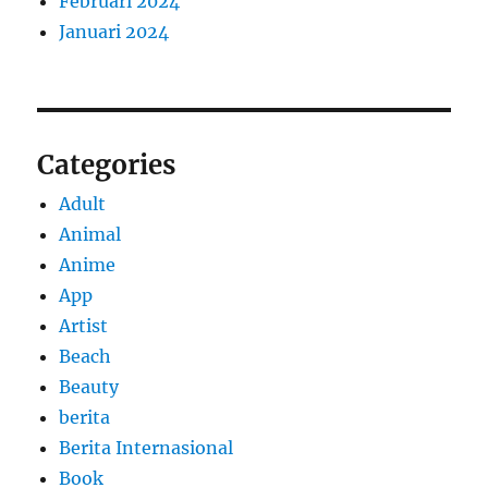
Februari 2024
Januari 2024
Categories
Adult
Animal
Anime
App
Artist
Beach
Beauty
berita
Berita Internasional
Book