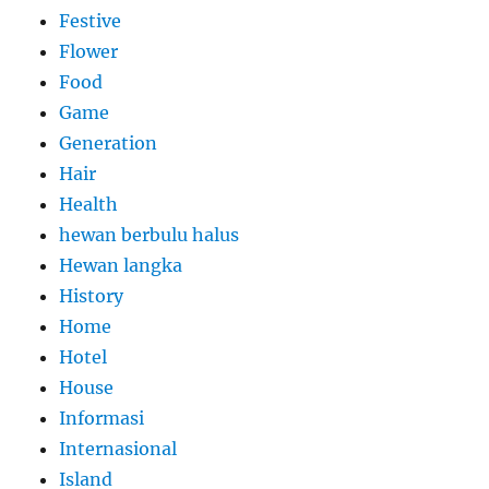
Festive
Flower
Food
Game
Generation
Hair
Health
hewan berbulu halus
Hewan langka
History
Home
Hotel
House
Informasi
Internasional
Island