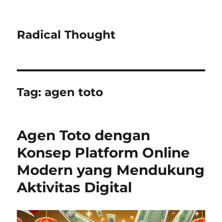
Radical Thought
Tag:
agen toto
Agen Toto dengan
Konsep Platform Online
Modern yang Mendukung
Aktivitas Digital