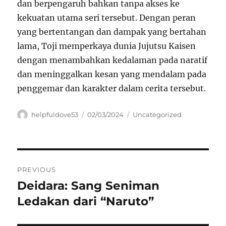
dan berpengaruh bahkan tanpa akses ke
kekuatan utama seri tersebut. Dengan peran
yang bertentangan dan dampak yang bertahan
lama, Toji memperkaya dunia Jujutsu Kaisen
dengan menambahkan kedalaman pada naratif
dan meninggalkan kesan yang mendalam pada
penggemar dan karakter dalam cerita tersebut.
Author
Posted
Categories
helpfuldove53
02/03/2024
Uncategorized
on
Navigasi
PREVIOUS
pos
Deidara: Sang Seniman
Previous
post:
Ledakan dari “Naruto”