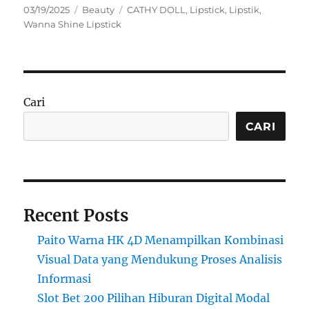
Posted
Categories
Tags
03/19/2025
Beauty
CATHY DOLL
,
Lipstick
,
Lipstik
,
on
Wanna Shine Lipstick
Cari
CARI
Recent Posts
Paito Warna HK 4D Menampilkan Kombinasi
Visual Data yang Mendukung Proses Analisis
Informasi
Slot Bet 200 Pilihan Hiburan Digital Modal