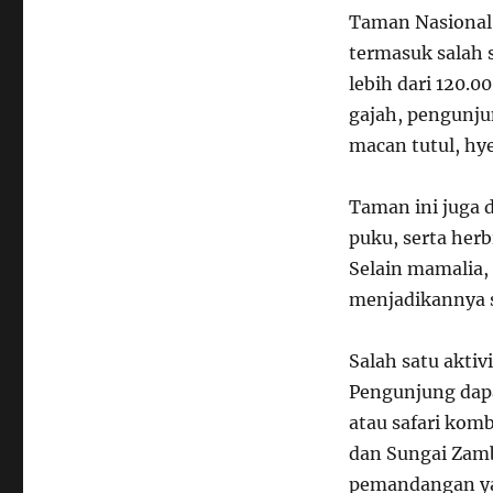
Taman Nasional 
termasuk salah s
lebih dari 120.0
gajah, pengunjun
macan tutul, hye
Taman ini juga d
puku, serta herb
Selain mamalia, 
menjadikannya s
Salah satu aktiv
Pengunjung dapa
atau safari komb
dan Sungai Zamb
pemandangan ya