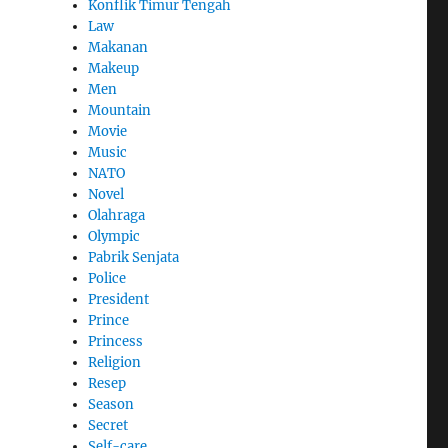
Konflik Timur Tengah
Law
Makanan
Makeup
Men
Mountain
Movie
Music
NATO
Novel
Olahraga
Olympic
Pabrik Senjata
Police
President
Prince
Princess
Religion
Resep
Season
Secret
Self-care