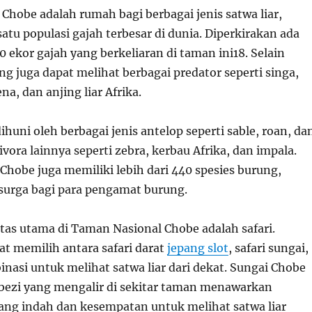
Chobe adalah rumah bagi berbagai jenis satwa liar,
atu populasi gajah terbesar di dunia. Diperkirakan ada
00 ekor gajah yang berkeliaran di taman ini
18
. Selain
g juga dapat melihat berbagai predator seperti singa,
na, dan anjing liar Afrika.
ihuni oleh berbagai jenis antelop seperti sable, roan, da
ivora lainnya seperti zebra, kerbau Afrika, dan impala.
Chobe juga memiliki lebih dari 440 spesies burung,
urga bagi para pengamat burung.
itas utama di Taman Nasional Chobe adalah safari.
t memilih antara safari darat
jepang slot
, safari sungai,
inasi untuk melihat satwa liar dari dekat. Sungai Chobe
ezi yang mengalir di sekitar taman menawarkan
ng indah dan kesempatan untuk melihat satwa liar