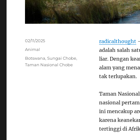
Posted
02/11/2025
radicalthought
–
on
Categories
Animal
adalah salah sat
Tags
Botswana
,
Sungai Chobe
,
liar. Dengan ke
Taman Nasional Chobe
alam yang mena
tak terlupakan.
Taman Nasional
nasional pertama
ini mencakup are
karena keanekar
tertinggi di Afri