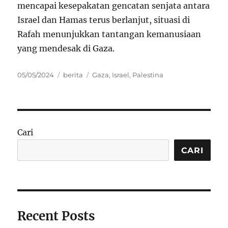
mencapai kesepakatan gencatan senjata antara
Israel dan Hamas terus berlanjut, situasi di
Rafah menunjukkan tantangan kemanusiaan
yang mendesak di Gaza.
Posted
Categories
Tags
05/05/2024
berita
Gaza
,
Israel
,
Palestina
on
Cari
CARI
Recent Posts