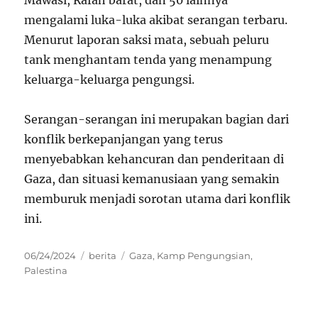
Mawasi, Rafah barat, dan 50 lainnya
mengalami luka-luka akibat serangan terbaru.
Menurut laporan saksi mata, sebuah peluru
tank menghantam tenda yang menampung
keluarga-keluarga pengungsi.
Serangan-serangan ini merupakan bagian dari
konflik berkepanjangan yang terus
menyebabkan kehancuran dan penderitaan di
Gaza, dan situasi kemanusiaan yang semakin
memburuk menjadi sorotan utama dari konflik
ini.
Posted
Categories
Tags
06/24/2024
berita
Gaza
,
Kamp Pengungsian
,
on
Palestina