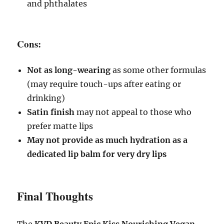
and phthalates
Cons:
Not as long-wearing
as some other formulas
(may require touch-ups after eating or
drinking)
Satin finish
may not appeal to those who
prefer matte lips
May not provide as much hydration as a
dedicated lip balm for very dry lips
Final Thoughts
The
KVD Beauty Epic Kiss Nourishing Vegan