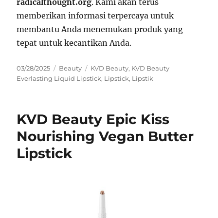
radicalthought.org
. Kami akan terus
memberikan informasi terpercaya untuk
membantu Anda menemukan produk yang
tepat untuk kecantikan Anda.
Posted
Categories
Tags
03/28/2025
Beauty
KVD Beauty
,
KVD Beauty
on
Everlasting Liquid Lipstick
,
Lipstick
,
Lipstik
KVD Beauty Epic Kiss
Nourishing Vegan Butter
Lipstick