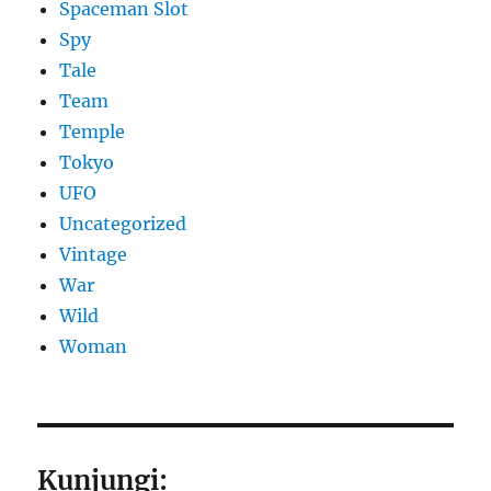
Spaceman Slot
Spy
Tale
Team
Temple
Tokyo
UFO
Uncategorized
Vintage
War
Wild
Woman
Kunjungi: