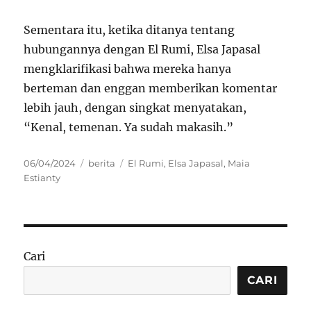
Sementara itu, ketika ditanya tentang
hubungannya dengan El Rumi, Elsa Japasal
mengklarifikasi bahwa mereka hanya
berteman dan enggan memberikan komentar
lebih jauh, dengan singkat menyatakan,
“Kenal, temenan. Ya sudah makasih.”
Posted
Categories
Tags
06/04/2024
berita
El Rumi
,
Elsa Japasal
,
Maia
on
Estianty
Cari
CARI