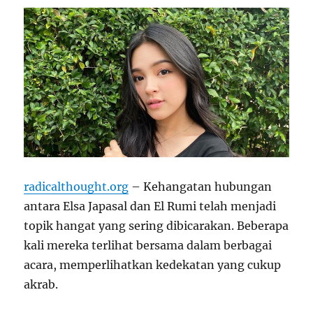
radicalthought.org
– Kehangatan hubungan
antara Elsa Japasal dan El Rumi telah menjadi
topik hangat yang sering dibicarakan. Beberapa
kali mereka terlihat bersama dalam berbagai
acara, memperlihatkan kedekatan yang cukup
akrab.