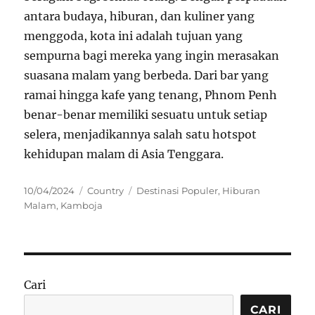
antara budaya, hiburan, dan kuliner yang
menggoda, kota ini adalah tujuan yang
sempurna bagi mereka yang ingin merasakan
suasana malam yang berbeda. Dari bar yang
ramai hingga kafe yang tenang, Phnom Penh
benar-benar memiliki sesuatu untuk setiap
selera, menjadikannya salah satu hotspot
kehidupan malam di Asia Tenggara.
Posted
Categories
Tags
10/04/2024
Country
Destinasi Populer
,
Hiburan
on
Malam
,
Kamboja
Cari
CARI