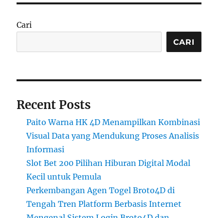
Cari
CARI
Recent Posts
Paito Warna HK 4D Menampilkan Kombinasi
Visual Data yang Mendukung Proses Analisis
Informasi
Slot Bet 200 Pilihan Hiburan Digital Modal
Kecil untuk Pemula
Perkembangan Agen Togel Broto4D di
Tengah Tren Platform Berbasis Internet
Mengenal Sistem Login Broto4D dan