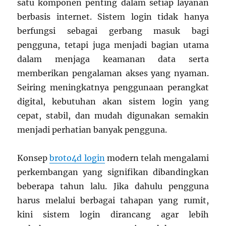
satu komponen penting dalam setiap layanan
berbasis internet. Sistem login tidak hanya
berfungsi sebagai gerbang masuk bagi
pengguna, tetapi juga menjadi bagian utama
dalam menjaga keamanan data serta
memberikan pengalaman akses yang nyaman.
Seiring meningkatnya penggunaan perangkat
digital, kebutuhan akan sistem login yang
cepat, stabil, dan mudah digunakan semakin
menjadi perhatian banyak pengguna.
Konsep
broto4d login
modern telah mengalami
perkembangan yang signifikan dibandingkan
beberapa tahun lalu. Jika dahulu pengguna
harus melalui berbagai tahapan yang rumit,
kini sistem login dirancang agar lebih