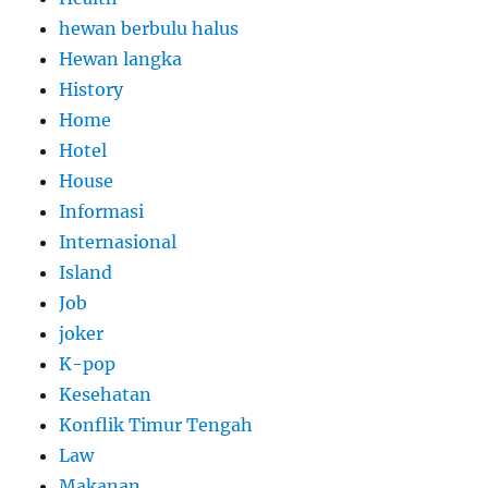
hewan berbulu halus
Hewan langka
History
Home
Hotel
House
Informasi
Internasional
Island
Job
joker
K-pop
Kesehatan
Konflik Timur Tengah
Law
Makanan