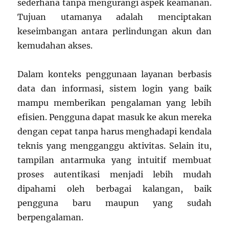
sederhana tanpa mengurangi aspek keamanan.
Tujuan utamanya adalah menciptakan
keseimbangan antara perlindungan akun dan
kemudahan akses.
Dalam konteks penggunaan layanan berbasis
data dan informasi, sistem login yang baik
mampu memberikan pengalaman yang lebih
efisien. Pengguna dapat masuk ke akun mereka
dengan cepat tanpa harus menghadapi kendala
teknis yang mengganggu aktivitas. Selain itu,
tampilan antarmuka yang intuitif membuat
proses autentikasi menjadi lebih mudah
dipahami oleh berbagai kalangan, baik
pengguna baru maupun yang sudah
berpengalaman.