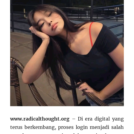
www.radicalthought.org
– Di era digital yang
terus berkembang, proses login menjadi salah