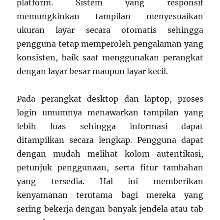
platform. Sistem yang responsif
memungkinkan tampilan menyesuaikan
ukuran layar secara otomatis sehingga
pengguna tetap memperoleh pengalaman yang
konsisten, baik saat menggunakan perangkat
dengan layar besar maupun layar kecil.
Pada perangkat desktop dan laptop, proses
login umumnya menawarkan tampilan yang
lebih luas sehingga informasi dapat
ditampilkan secara lengkap. Pengguna dapat
dengan mudah melihat kolom autentikasi,
petunjuk penggunaan, serta fitur tambahan
yang tersedia. Hal ini memberikan
kenyamanan terutama bagi mereka yang
sering bekerja dengan banyak jendela atau tab