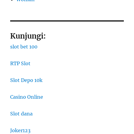
Kunjungi:
slot bet 100
RTP Slot
Slot Depo 10k
Casino Online
Slot dana
Joker123