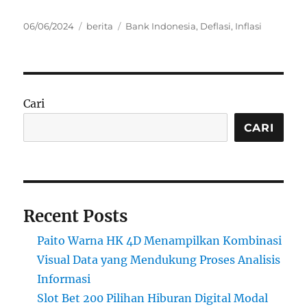
Posted
Categories
Tags
06/06/2024
berita
Bank Indonesia
,
Deflasi
,
Inflasi
on
Cari
CARI
Recent Posts
Paito Warna HK 4D Menampilkan Kombinasi
Visual Data yang Mendukung Proses Analisis
Informasi
Slot Bet 200 Pilihan Hiburan Digital Modal