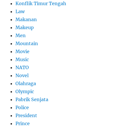
Konflik Timur Tengah
Law
Makanan
Makeup
Men
Mountain
Movie
Music
NATO
Novel
Olahraga
Olympic
Pabrik Senjata
Police
President
Prince