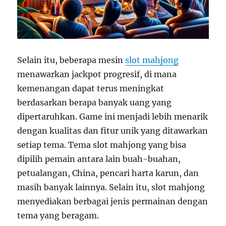
Selain itu, beberapa mesin
slot mahjong
menawarkan jackpot progresif, di mana
kemenangan dapat terus meningkat
berdasarkan berapa banyak uang yang
dipertaruhkan. Game ini menjadi lebih menarik
dengan kualitas dan fitur unik yang ditawarkan
setiap tema. Tema slot mahjong yang bisa
dipilih pemain antara lain buah-buahan,
petualangan, China, pencari harta karun, dan
masih banyak lainnya. Selain itu, slot mahjong
menyediakan berbagai jenis permainan dengan
tema yang beragam.