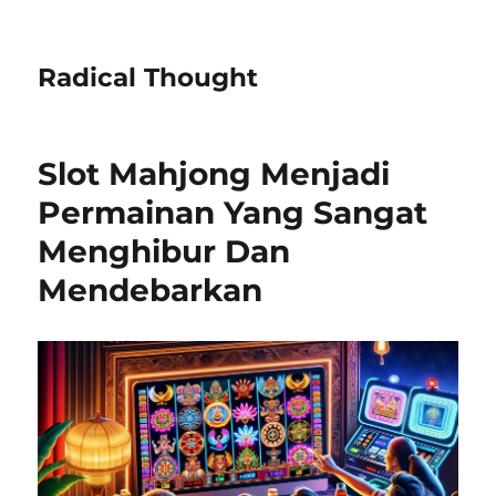
Radical Thought
Slot Mahjong Menjadi
Permainan Yang Sangat
Menghibur Dan
Mendebarkan