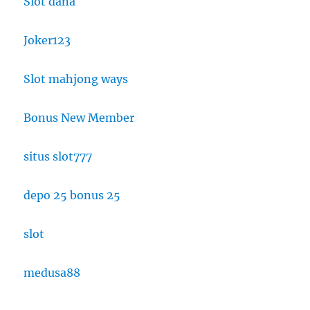
Slot dana
Joker123
Slot mahjong ways
Bonus New Member
situs slot777
depo 25 bonus 25
slot
medusa88