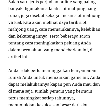
Salah satu jenis perjudian online yang paling
banyak digunakan adalah slot mahjong uang
tunai, juga disebut sebagai mesin slot mahjong
virtual. Kita akan melihat daya tarik slot
mahjong uang, cara memainkannya, kelebihan
dan kekurangannya, serta beberapa saran
tentang cara meningkatkan peluang Anda
dalam permainan yang mendebarkan ini, di
artikel ini.
Anda tidak perlu meninggalkan kenyamanan
rumah Anda untuk memainkan game ini; Anda
dapat melakukannya kapan pun Anda mau dan
di mana saja. Jumlah pemain yang bermain
terus meningkat setiap tahunnya,
menunjukkan kesuksesan besar dari slot