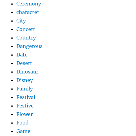
Ceremony
character
City
Concert
Country
Dangerous
Date
Desert
Dinosaur
Disney
Family
Festival
Festive
Flower
Food
Game