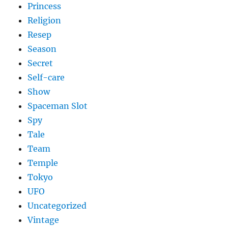
Princess
Religion
Resep
Season
Secret
Self-care
Show
Spaceman Slot
Spy
Tale
Team
Temple
Tokyo
UFO
Uncategorized
Vintage