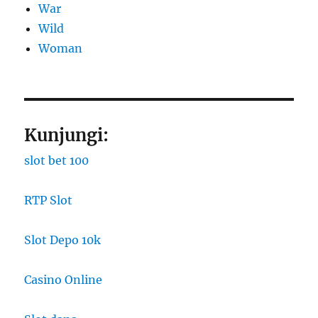
War
Wild
Woman
Kunjungi:
slot bet 100
RTP Slot
Slot Depo 10k
Casino Online