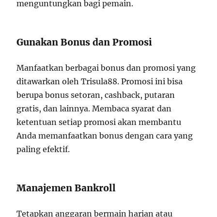
menguntungkan bagi pemain.
Gunakan Bonus dan Promosi
Manfaatkan berbagai bonus dan promosi yang
ditawarkan oleh Trisula88. Promosi ini bisa
berupa bonus setoran, cashback, putaran
gratis, dan lainnya. Membaca syarat dan
ketentuan setiap promosi akan membantu
Anda memanfaatkan bonus dengan cara yang
paling efektif.
Manajemen Bankroll
Tetapkan anggaran bermain harian atau