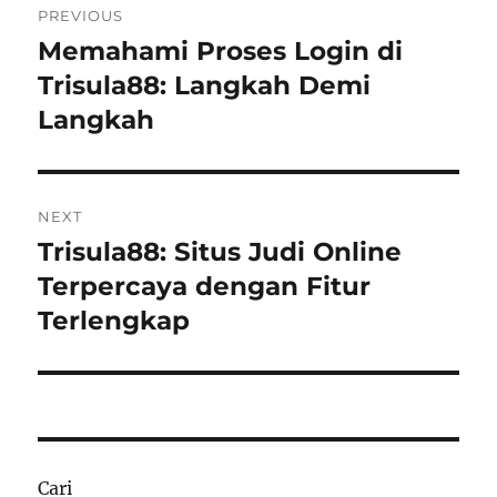
PREVIOUS
pos
Memahami Proses Login di
Previous
post:
Trisula88: Langkah Demi
Langkah
NEXT
Trisula88: Situs Judi Online
Next
post:
Terpercaya dengan Fitur
Terlengkap
Cari