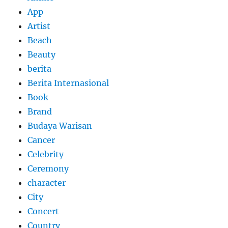
App
Artist
Beach
Beauty
berita
Berita Internasional
Book
Brand
Budaya Warisan
Cancer
Celebrity
Ceremony
character
City
Concert
Country