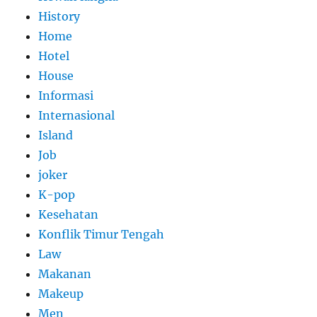
History
Home
Hotel
House
Informasi
Internasional
Island
Job
joker
K-pop
Kesehatan
Konflik Timur Tengah
Law
Makanan
Makeup
Men