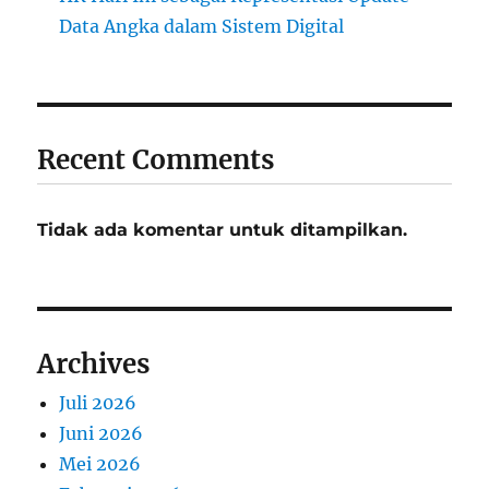
Data Angka dalam Sistem Digital
Recent Comments
Tidak ada komentar untuk ditampilkan.
Archives
Juli 2026
Juni 2026
Mei 2026