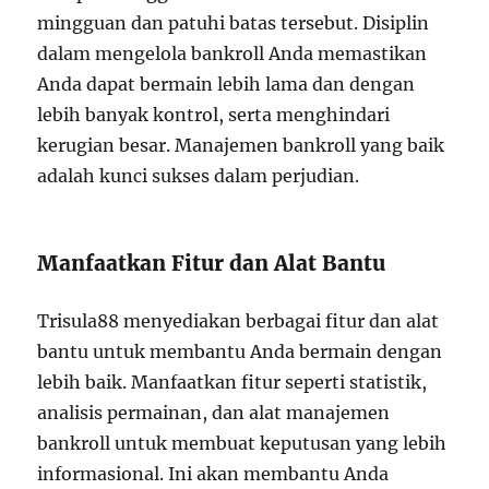
mingguan dan patuhi batas tersebut. Disiplin
dalam mengelola bankroll Anda memastikan
Anda dapat bermain lebih lama dan dengan
lebih banyak kontrol, serta menghindari
kerugian besar. Manajemen bankroll yang baik
adalah kunci sukses dalam perjudian.
Manfaatkan Fitur dan Alat Bantu
Trisula88 menyediakan berbagai fitur dan alat
bantu untuk membantu Anda bermain dengan
lebih baik. Manfaatkan fitur seperti statistik,
analisis permainan, dan alat manajemen
bankroll untuk membuat keputusan yang lebih
informasional. Ini akan membantu Anda