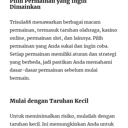
Pilih Permainan yang Ingin
Dimainkan
Trisula88 menawarkan berbagai macam
permainan, termasuk taruhan olahraga, kasino
online, permainan slot, dan lainnya. Pilih
permainan yang Anda sukai dan ingin coba.
Setiap permainan memiliki aturan dan strategi
yang berbeda, jadi pastikan Anda memahami
dasar-dasar permainan sebelum mulai
bermain.
Mulai dengan Taruhan Kecil
Untuk meminimalkan risiko, mulailah dengan
taruhan kecil. Ini memungkinkan Anda untuk