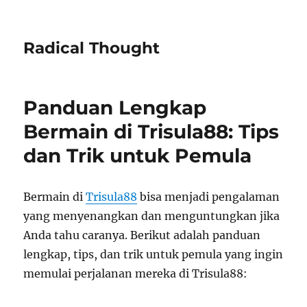
Radical Thought
Panduan Lengkap
Bermain di Trisula88: Tips
dan Trik untuk Pemula
Bermain di
Trisula88
bisa menjadi pengalaman
yang menyenangkan dan menguntungkan jika
Anda tahu caranya. Berikut adalah panduan
lengkap, tips, dan trik untuk pemula yang ingin
memulai perjalanan mereka di Trisula88: