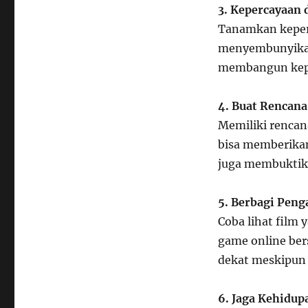
3. Kepercayaan 
Tanamkan keperc
menyembunyikan
membangun kep
4. Buat Rencan
Memiliki rencan
bisa memberikan
juga membuktik
5. Berbagi Pen
Coba lihat film
game online be
dekat meskipun j
6. Jaga Kehidup