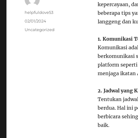
kepercayaan, da
Author
helpfuldove53
beberapa tips 
Posted
02/01/2024
langgeng dan ku
on
Categories
Uncategorized
1. Komunikasi T
Komunikasi adal
berkomunikasi s
platform seperti
menjaga ikatan 
2. Jadwal yang 
Tentukan jadwal
berdua. Hal ini
berbicara sehin
baik.