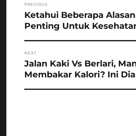
PREVIOUS
pos
Ketahui Beberapa Alasa
Previous
post:
Penting Untuk Kesehatan
NEXT
Jalan Kaki Vs Berlari, Ma
Next
post:
Membakar Kalori? Ini Dia