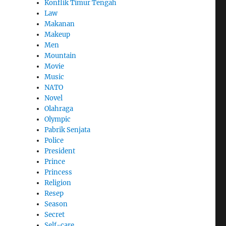
Konflik Timur Tengah
Law
Makanan
Makeup
Men
Mountain
Movie
Music
NATO
Novel
Olahraga
Olympic
Pabrik Senjata
Police
President
Prince
Princess
Religion
Resep
Season
Secret
Self-care