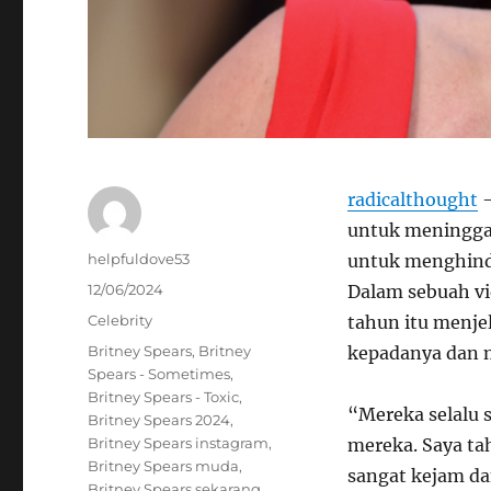
radicalthought
–
untuk meninggal
Author
helpfuldove53
untuk menghind
Posted
12/06/2024
Dalam sebuah vi
on
Categories
Celebrity
tahun itu menje
Tags
Britney Spears
,
Britney
kepadanya dan 
Spears - Sometimes
,
Britney Spears - Toxic
,
“Mereka selalu 
Britney Spears 2024
,
Britney Spears instagram
,
mereka. Saya ta
Britney Spears muda
,
sangat kejam da
Britney Spears sekarang
,