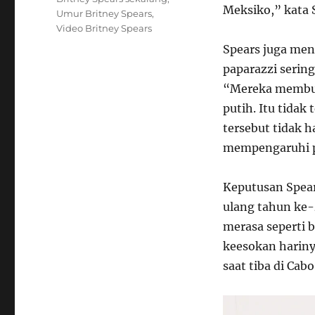
Meksiko,” kata 
Umur Britney Spears
,
Video Britney Spears
Spears juga men
paparazzi serin
“Mereka membuat
putih. Itu tidak
tersebut tidak h
mempengaruhi p
Keputusan Spear
ulang tahun ke-
merasa seperti 
keesokan hariny
saat tiba di Cab