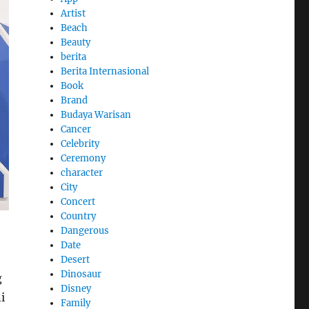
Artist
Beach
Beauty
berita
Berita Internasional
Book
Brand
Budaya Warisan
Cancer
Celebrity
Ceremony
character
City
Concert
Country
Dangerous
Date
Desert
Dinosaur
g
Disney
i
Family