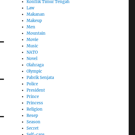
Konflik Timur Tengah
Law
Makanan
Makeup
Men
Mountain
Movie
Music
NATO
Novel
Olahraga
Olympic
Pabrik Senjata
Police
President
Prince
Princess
Religion
Resep
Season
Secret
Self-care