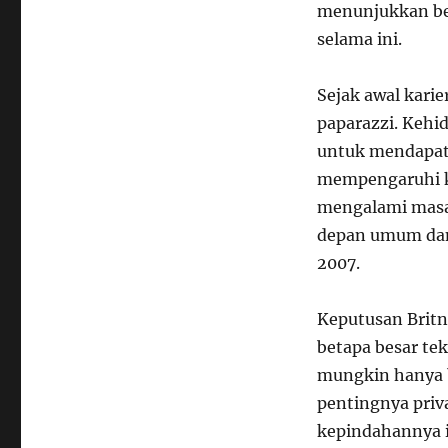
menunjukkan bet
selama ini.
Sejak awal kari
paparazzi. Kehid
untuk mendapatk
mempengaruhi ke
mengalami masa-
depan umum dan
2007.
Keputusan Brit
betapa besar te
mungkin hanya 
pentingnya priv
kepindahannya 