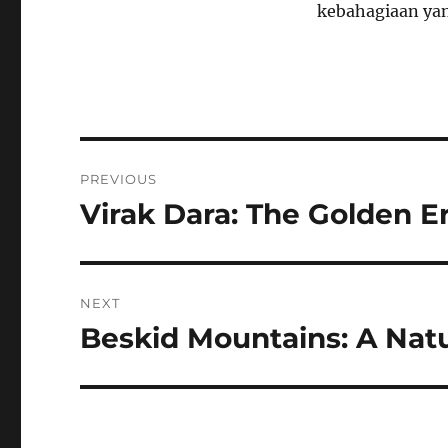
kebahagiaan yang
Navigasi
PREVIOUS
pos
Virak Dara: The Golden 
Previous
post:
NEXT
Beskid Mountains: A Natu
Next
post: