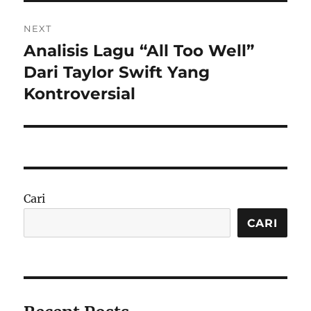
NEXT
Analisis Lagu “All Too Well”
Next
post:
Dari Taylor Swift Yang
Kontroversial
Cari
CARI