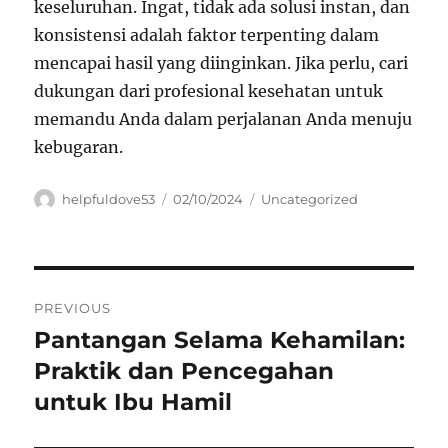
keseluruhan. Ingat, tidak ada solusi instan, dan
konsistensi adalah faktor terpenting dalam
mencapai hasil yang diinginkan. Jika perlu, cari
dukungan dari profesional kesehatan untuk
memandu Anda dalam perjalanan Anda menuju
kebugaran.
Author
Posted
Categories
helpfuldove53
02/10/2024
Uncategorized
on
Navigasi
PREVIOUS
pos
Pantangan Selama Kehamilan:
Previous
post:
Praktik dan Pencegahan
untuk Ibu Hamil