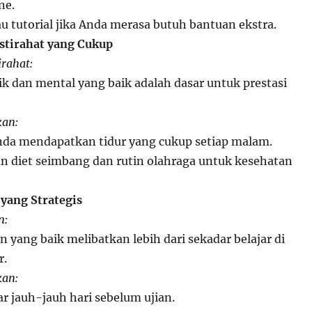
ne.
tau tutorial jika Anda merasa butuh bantuan ekstra.
stirahat yang Cukup
irahat:
ik dan mental yang baik adalah dasar untuk prestasi
kan:
nda mendapatkan tidur yang cukup setiap malam.
n diet seimbang dan rutin olahraga untuk kesehatan
 yang Strategis
n:
n yang baik melibatkan lebih dari sekadar belajar di
r.
kan:
ar jauh-jauh hari sebelum ujian.