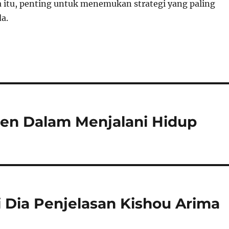
na itu, penting untuk menemukan strategi yang paling
a.
ten Dalam Menjalani Hidup
ni Dia Penjelasan Kishou Arima