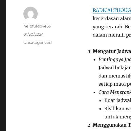
RADICALTHOU
kecerdasan alami
Author
helpfuldove53
yang terarah. B
Posted
01/30/2024
dalam meraih pr
on
Categories
Uncategorized
Mengatur Jadwal
Pentingnya Ja
Jadwal belaj
dan memastik
setiap mata p
Cara Menerap
Buat jadwal
Sisihkan w
untuk meng
Menggunakan Tek