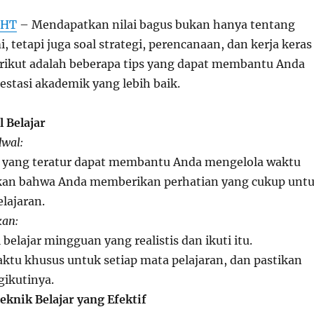
GHT
– Mendapatkan nilai bagus bukan hanya tentang
, tetapi juga soal strategi, perencanaan, dan kerja keras
erikut adalah beberapa tips yang dapat membantu Anda
estasi akademik yang lebih baik.
 Belajar
dwal:
ar yang teratur dapat membantu Anda mengelola waktu
an bahwa Anda memberikan perhatian yang cukup unt
elajaran.
kan:
 belajar mingguan yang realistis dan ikuti itu.
aktu khusus untuk setiap mata pelajaran, dan pastikan
ikutinya.
nik Belajar yang Efektif