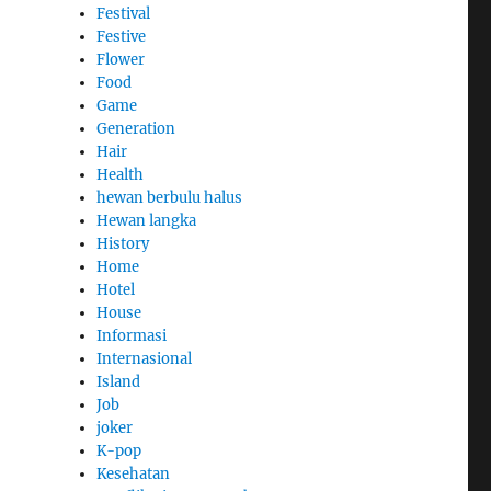
Festival
Festive
Flower
Food
Game
Generation
Hair
Health
hewan berbulu halus
Hewan langka
History
Home
Hotel
House
Informasi
Internasional
Island
Job
joker
K-pop
Kesehatan