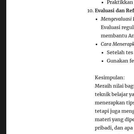
Praktikkan
Evaluasi dan Ref
Mengevaluasi 
Evaluasi regu
membantu And
Cara Menerap
Setelah tes
Gunakan fe
Kesimpulan:
Meraih nilai bag
teknik belajar 
menerapkan tips
tetapi juga me
materi yang dipe
pribadi, dan apa