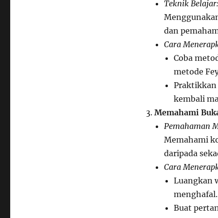
Teknik Belajar
Menggunakan 
dan pemaham
Cara Menerap
Coba metod
metode Fe
Praktikkan 
kembali mat
Memahami Buka
Pemahaman M
Memahami kon
daripada seka
Cara Menerap
Luangkan w
menghafal.
Buat pertan