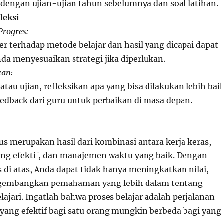
 dengan ujian-ujian tahun sebelumnya dan soal latihan.
leksi
Progres:
ler terhadap metode belajar dan hasil yang dicapai dapat
a menyesuaikan strategi jika diperlukan.
kan:
 atau ujian, refleksikan apa yang bisa dilakukan lebih bai
edback dari guru untuk perbaikan di masa depan.
us merupakan hasil dari kombinasi antara kerja keras,
yang efektif, dan manajemen waktu yang baik. Dengan
 di atas, Anda dapat tidak hanya meningkatkan nilai,
ngembangkan pemahaman yang lebih dalam tentang
lajari. Ingatlah bahwa proses belajar adalah perjalanan
 yang efektif bagi satu orang mungkin berbeda bagi yang