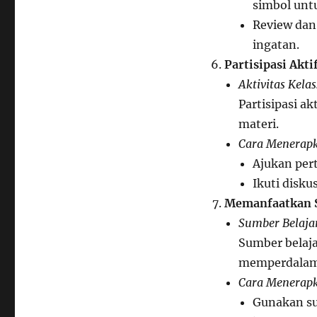
simbol unt
Review dan
ingatan.
Partisipasi Aktif
Aktivitas Kelas
Partisipasi a
materi.
Cara Menerap
Ajukan per
Ikuti disku
Memanfaatkan 
Sumber Belajar
Sumber belaj
memperdala
Cara Menerap
Gunakan su