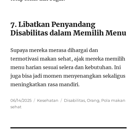
7. Libatkan Penyandang
Disabilitas dalam Memilih Menu
Supaya mereka merasa dihargai dan
termotivasi makan sehat, ajak mereka memilih
menu harian sesuai selera dan kebutuhan. Ini
juga bisa jadi momen menyenangkan sekaligus
meningkatkan rasa mandiri.
Posted
Categories
Tags
06/14/2025
Kesehatan
Disabilitas
,
Orang
,
Pola makan
on
sehat